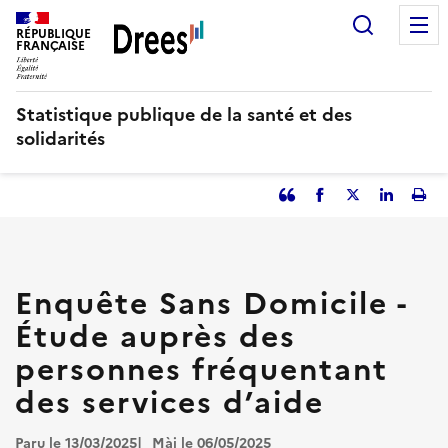
Aller
Recherc
au
RÉPUBLIQUE
FRANÇAISE
contenu
principal
Statistique publique de la santé et des
solidarités
Partager
Facebook
Partager
Partager
Imp
l'article
l'article
l'article
l'art
en
sur
sur
tant
Twitter
Linked
que
in
Enquête Sans Domicile -
citation
Étude auprès des
personnes fréquentant
des services d’aide
Paru le 13/03/2025
Màj le 06/05/2025