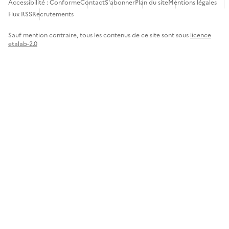
Accessibilité : Conforme
Contact
S'abonner
Plan du site
Mentions légales
Flux RSS
Recrutements
Sauf mention contraire, tous les contenus de ce site sont sous
licence
etalab-2.0
Panneau de gestion des cookies