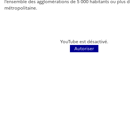
l’ensemble des agglomérations de 5 000 habitants ou plus 
métropolitaine.
URL
de
YouTube est désactivé.
Vidéo
Autoriser
distante