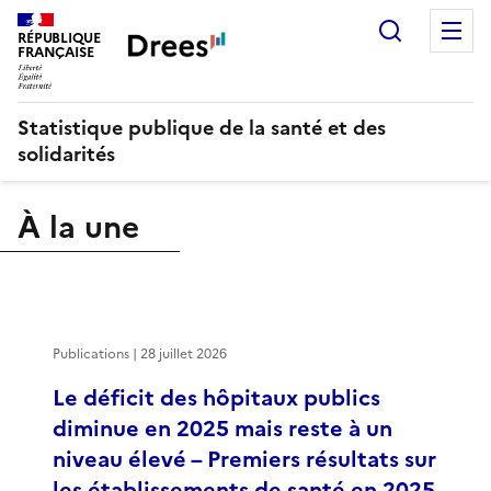
Recherch
M
RÉPUBLIQUE
FRANÇAISE
Statistique publique de la santé et des
solidarités
À la une
Publications | 28 juillet 2026
Le déficit des hôpitaux publics
diminue en 2025 mais reste à un
niveau élevé – Premiers résultats sur
les établissements de santé en 2025