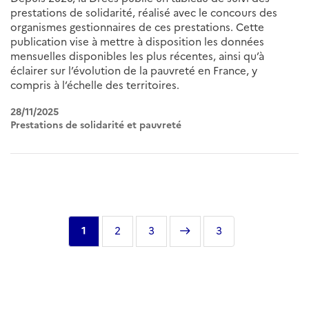
prestations de solidarité, réalisé avec le concours des
organismes gestionnaires de ces prestations. Cette
publication vise à mettre à disposition les données
mensuelles disponibles les plus récentes, ainsi qu’à
éclairer sur l’évolution de la pauvreté en France, y
compris à l’échelle des territoires.
28/11/2025
Prestations de solidarité et pauvreté
Pagination
Page
1
Page
2
Page
3
Page
Dernière
3
courante
suivante
page