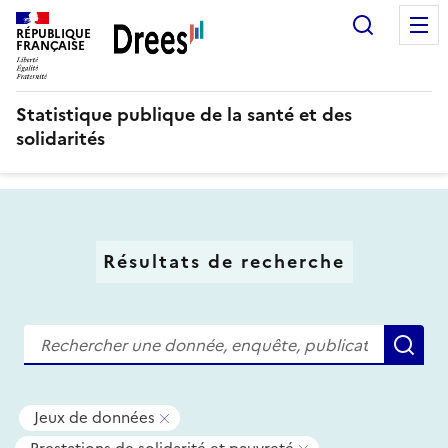
Aller
Recherc
au
RÉPUBLIQUE
FRANÇAISE
contenu
principal
Statistique publique de la santé et des
solidarités
Résultats de recherche
Recherche
Re
Tous
-
Jeux de données
les
Supprimer
-