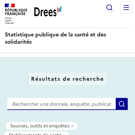
Aller
Recherc
au
RÉPUBLIQUE
FRANÇAISE
contenu
principal
Statistique publique de la santé et des
solidarités
Résultats de recherche
Recherche
Re
Tous
-
Sources, outils et enquêtes
les
Supprimer
-