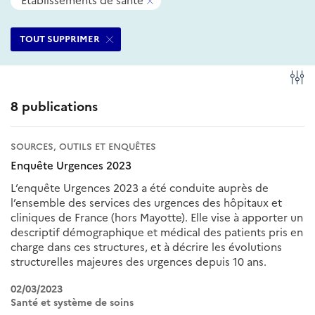
Etablissements de santé
filtres
ce
Supprimer
sélectionnés
filtre
ce
TOUT SUPPRIMER
filtre
Fi
8 publications
SOURCES, OUTILS ET ENQUÊTES
Enquête Urgences 2023
L’enquête Urgences 2023 a été conduite auprès de
l’ensemble des services des urgences des hôpitaux et
cliniques de France (hors Mayotte). Elle vise à apporter un
descriptif démographique et médical des patients pris en
charge dans ces structures, et à décrire les évolutions
structurelles majeures des urgences depuis 10 ans.
02/03/2023
Santé et système de soins