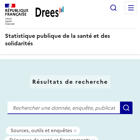
Aller
Recherc
au
RÉPUBLIQUE
FRANÇAISE
contenu
principal
Statistique publique de la santé et des
solidarités
Résultats de recherche
Recherche
Re
Tous
-
Sources, outils et enquêtes
les
Supprimer
-