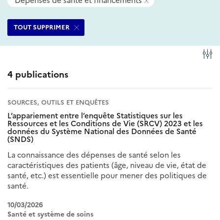
Dépenses de santé et financements
filtres
ce
Supprimer
sélectionnés
filtre
ce
TOUT SUPPRIMER
filtre
Fi
4 publications
SOURCES, OUTILS ET ENQUÊTES
L’appariement entre l’enquête Statistiques sur les
Ressources et les Conditions de Vie (SRCV) 2023 et les
données du Système National des Données de Santé
(SNDS)
La connaissance des dépenses de santé selon les
caractéristiques des patients (âge, niveau de vie, état de
santé, etc.) est essentielle pour mener des politiques de
santé.
10/03/2026
Santé et système de soins