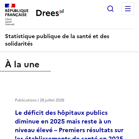
Recherch
M
RÉPUBLIQUE
FRANÇAISE
Statistique publique de la santé et des
solidarités
À la une
Publications | 28 juillet 2026
Le déficit des hôpitaux publics
diminue en 2025 mais reste à un
niveau élevé – Premiers résultats sur
les établissements de santé en 2025