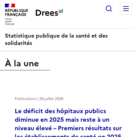
Recherch
M
RÉPUBLIQUE
FRANÇAISE
Statistique publique de la santé et des
solidarités
À la une
Publications | 28 juillet 2026
Le déficit des hôpitaux publics
diminue en 2025 mais reste à un
niveau élevé – Premiers résultats sur
les établissements de santé en 2025