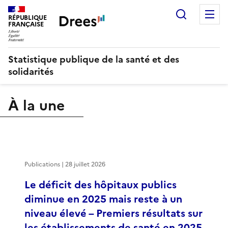
Recherch
M
RÉPUBLIQUE
FRANÇAISE
Statistique publique de la santé et des
solidarités
À la une
Publications | 28 juillet 2026
Le déficit des hôpitaux publics
diminue en 2025 mais reste à un
niveau élevé – Premiers résultats sur
les établissements de santé en 2025