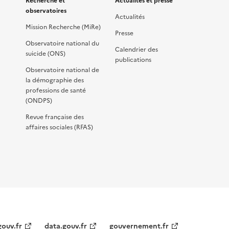
Recherche et
Actualités et presse
observatoires
Actualités
Mission Recherche (MiRe)
Presse
Observatoire national du
Calendrier des
suicide (ONS)
publications
Observatoire national de
la démographie des
professions de santé
(ONDPS)
Revue française des
affaires sociales (RFAS)
gouv.fr
data.gouv.fr
gouvernement.fr