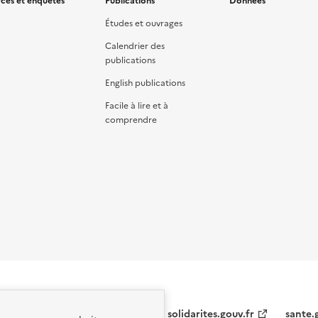
ces et enquêtes
Publications
Données
Études et ouvrages
Calendrier des
publications
English publications
Facile à lire et à
comprendre
solidarites.gouv.fr
sante.