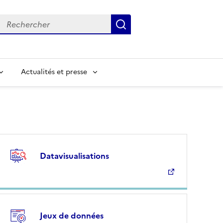
Rechercher
Submit
Input to search in solr server by keyword
Actualités et presse
Datavisualisations
Jeux de données