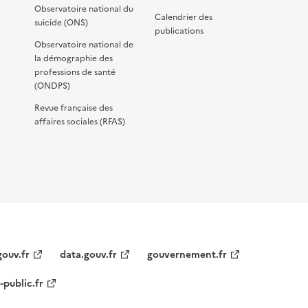
Observatoire national du
Calendrier des
suicide (ONS)
publications
Observatoire national de
la démographie des
professions de santé
(ONDPS)
Revue française des
affaires sociales (RFAS)
gouv.fr
data.gouv.fr
gouvernement.fr
-public.fr