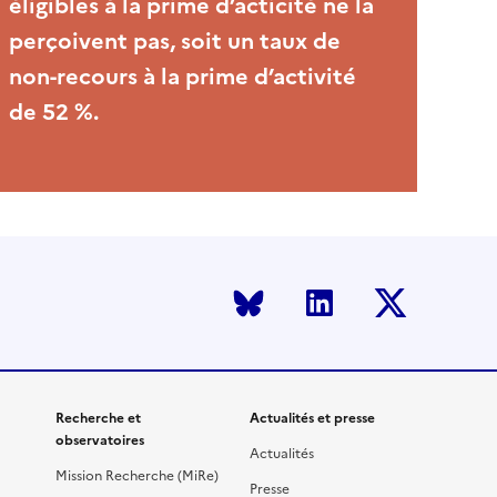
éligibles à la prime d’acticité ne la
perçoivent pas, soit un taux de
non-recours à la prime d’activité
de 52 %.
Bluesky
LinkedIn
Twitter
Recherche et
Actualités et presse
observatoires
Actualités
Mission Recherche (MiRe)
Presse