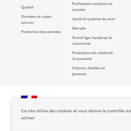
Professions sanitaires et
Qualité
sociales
Données et codes
Santé et système de soins
sources
Retraite
Protection des données
Grand âge, handicap et
autonomie
Prestations de solidarité
et pauvreté
Enfance, familles et
jeunesse
RÉPUBLIQUE
Ce site utilise des cookies et vous donne le contrôle su
FRANÇAISE
activer