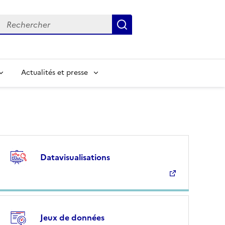
Rechercher
Submit
Input to search in solr server by keyword
Actualités et presse
Datavisualisations
Jeux de données