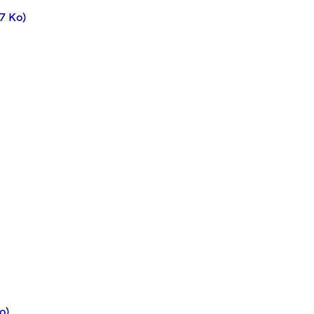
17 Ko)
o)