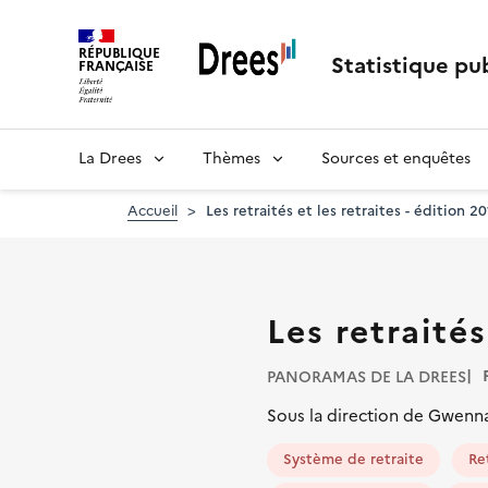
Aller
au
RÉPUBLIQUE
contenu
Statistique pub
FRANÇAISE
principal
La Drees
Thèmes
Sources et enquêtes
Accueil
Les retraités et les retraites - édition 2
Les retraités
PANORAMAS DE LA DREES
Sous la direction de Gwenna
Système de retraite
Re