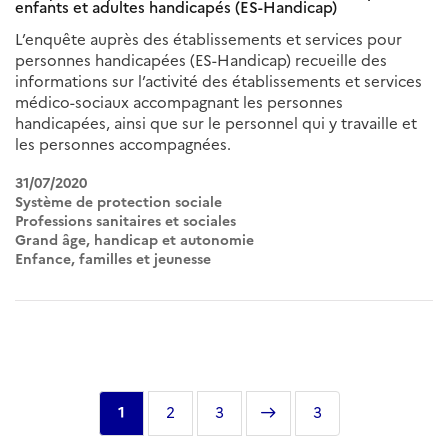
enfants et adultes handicapés (ES-Handicap)
L’enquête auprès des établissements et services pour
personnes handicapées (ES-Handicap) recueille des
informations sur l’activité des établissements et services
médico-sociaux accompagnant les personnes
handicapées, ainsi que sur le personnel qui y travaille et
les personnes accompagnées.
31/07/2020
Système de protection sociale
Professions sanitaires et sociales
Grand âge, handicap et autonomie
Enfance, familles et jeunesse
Pagination
Page
1
Page
2
Page
3
Page
Dernière
3
courante
suivante
page