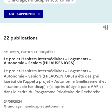
Grand âge, handicap et autonomie
filtres
ce
Supprimer
sélectionnés
filtre
ce
TOUT SUPPRIMER
filtre
Fi
22 publications
SOURCES, OUTILS ET ENQUÊTES
Le projet Habitats Intermédiaires – Logements –
Autonomie – Seniors (HILAUSENIORS)
Le projet Habitats Intermédiaires – Logements –
Autonomie – Seniors (HILAUSENIORS) a été désigné
lauréat de l’appel à projet « Autonomie (vieillissement et
situations de handicap) » (ci-après désigné par « AAP »)
dans le cadre du Programme Prioritaire de Recherche.
24/06/2024
Grand âge, handicap et autonomie