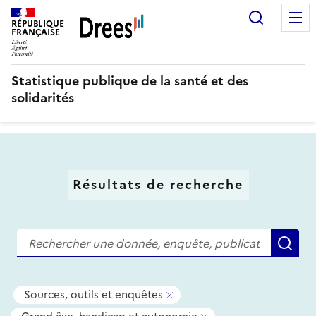
Aller
Recherc
au
RÉPUBLIQUE
FRANÇAISE
contenu
principal
Statistique publique de la santé et des
solidarités
Résultats de recherche
Recherche
Re
Tous
-
Sources, outils et enquêtes
les
Supprimer
-