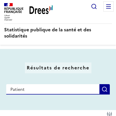
Aller
Recherc
au
RÉPUBLIQUE
FRANÇAISE
contenu
principal
Statistique publique de la santé et des
solidarités
Résultats de recherche
Recherche
Re
Fi