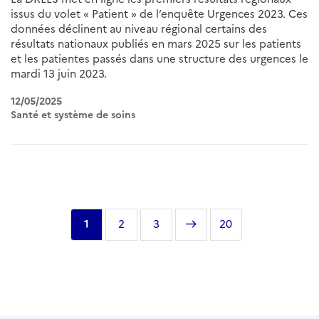
issus du volet « Patient » de l’enquête Urgences 2023. Ces
données déclinent au niveau régional certains des
résultats nationaux publiés en mars 2025 sur les patients
et les patientes passés dans une structure des urgences le
mardi 13 juin 2023.
12/05/2025
Santé et système de soins
Pagination
Page
1
Page
2
Page
3
Page
Dernière
20
courante
suivante
page